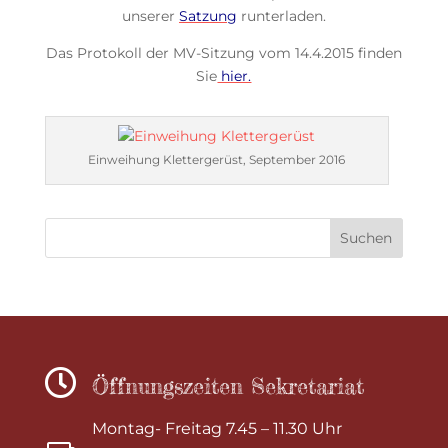
unserer
Satzung
runterladen.
Das Protokoll der MV-Sitzung vom 14.4.2015 finden
Sie
hier.
Einweihung Klettergerüst, September 2016

Öffnungszeiten Sekretariat
Montag- Freitag 7.45 – 11.30 Uhr