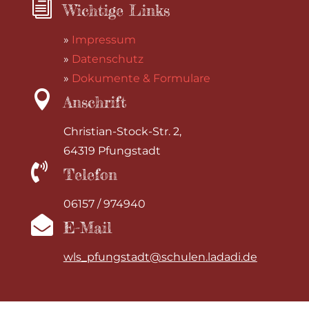
i
Wichtige Links
»
Impressum
»
Datenschutz
»
Dokumente & Formulare

Anschrift
Christian-Stock-Str. 2,
64319 Pfungstadt

Telefon
06157 / 974940

E-Mail
wls_pfungstadt@schulen.ladadi.de