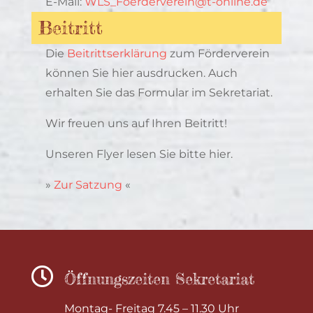
E-Mail:
WLS_Foerderverein@t-online.de
Beitritt
Die
Beitrittserklärung
zum Förderverein
können Sie hier ausdrucken. Auch
erhalten Sie das Formular im Sekretariat.
Wir freuen uns auf Ihren Beitritt!
Unseren Flyer lesen Sie bitte hier.
»
Zur Satzung
«

Öffnungszeiten Sekretariat
Montag- Freitag 7.45 – 11.30 Uhr