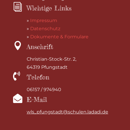
i
Wichtige Links
»
Impressum
»
Datenschutz
»
Dokumente & Formulare

Anschrift
Christian-Stock-Str. 2,
64319 Pfungstadt

Telefon
06157 / 974940

E-Mail
wls_pfungstadt@schulen.ladadi.de