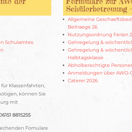
nte der
Formulare zur AW
Schülerbetreuung 
Allgemeine Geschaeftsbe
Beitraege 26
Nutzungsordnung Ferien 
hen Schulamtes
Gehregelung & wöchentlic
in
Gehregelung & wöchentlic
Halbtagsklasse
Abholberechtigte Persone
Anmeldungen über AWO-C
Caterer 2026
 für Klassenfahrten,
ötigen, können Sie
burg mit
06151 8815255
prechenden Fomulare