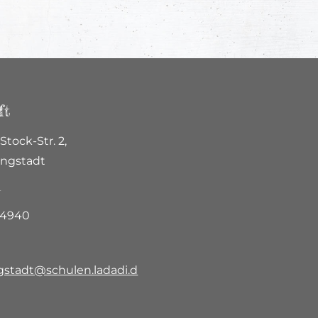
ft
Stock-Str. 2,
ungstadt
n
74940
gstadt@schulen.ladadi.d