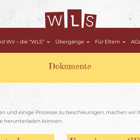
nd Wir – die “WLS”
Übergänge
Für Eltern
AG
Dokumente
en und einige Prozesse zu beschleunigen, machen wir 
rne herunterladen können.