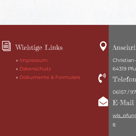
i

Wichtige Links
Anschri
»
Impressum
Christian-
»
Datenschutz
64319 Pf

»
Dokumente & Formulare
Telefo
06157 / 9

E-Mail
wls_pfun
e