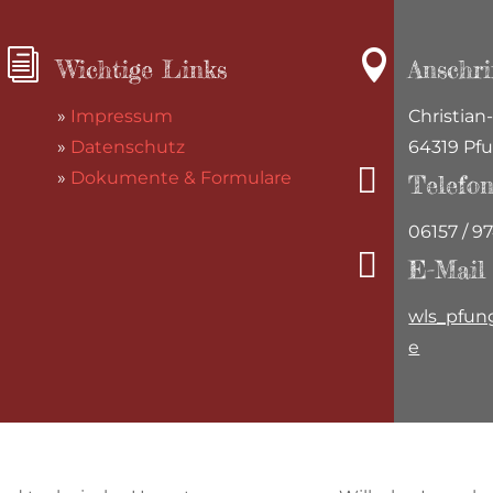
i

Wichtige Links
Anschri
»
Impressum
Christian-
»
Datenschutz
64319 Pf

»
Dokumente & Formulare
Telefo
06157 / 9

E-Mail
wls_pfun
e