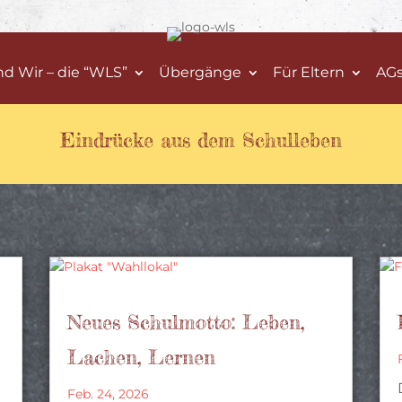
nd Wir – die “WLS”
Übergänge
Für Eltern
AG
Eindrücke aus dem Schulleben
Neues Schulmotto: Leben,
Lachen, Lernen
Feb. 24, 2026