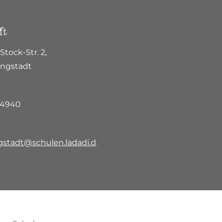
ft
Stock-Str. 2,
ungstadt
n
74940
gstadt@schulen.ladadi.d