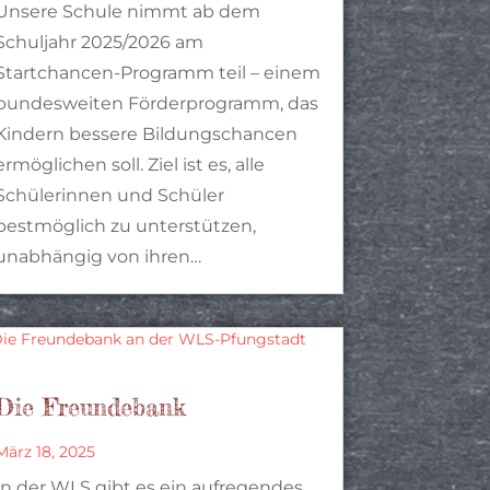
Unsere Schule nimmt ab dem
Schuljahr 2025/2026 am
Startchancen-Programm teil – einem
bundesweiten Förderprogramm, das
Kindern bessere Bildungschancen
ermöglichen soll. Ziel ist es, alle
Schülerinnen und Schüler
bestmöglich zu unterstützen,
unabhängig von ihren…
Die Freundebank
März 18, 2025
In der WLS gibt es ein aufregendes