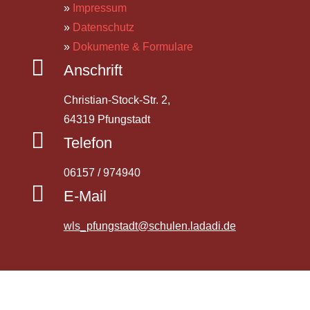
»
Impressum
»
Datenschutz
»
Dokumente & Formulare

Anschrift
Christian-Stock-Str. 2,
64319 Pfungstadt

Telefon
06157 / 974940

E-Mail
wls_pfungstadt@schulen.ladadi.de