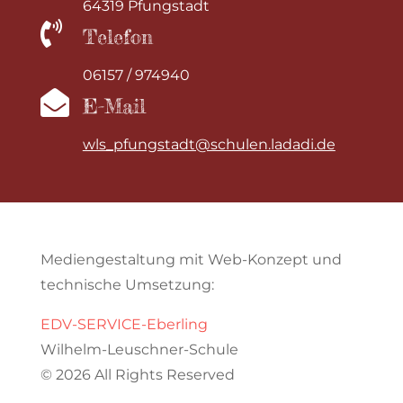
64319 Pfungstadt

Telefon
06157 / 974940

E-Mail
wls_pfungstadt@schulen.ladadi.de
Mediengestaltung mit Web-Konzept und
technische Umsetzung:
EDV-SERVICE-Eberling
Wilhelm-Leuschner-Schule
© 2026 All Rights Reserved