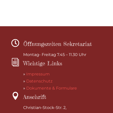

Öffnungszeiten Sekretariat
Montag- Freitag 7.45 – 11.30 Uhr
i
Wichtige Links
»
Impressum
»
Datenschutz
»
Dokumente & Formulare

Anschrift
Christian-Stock-Str. 2,