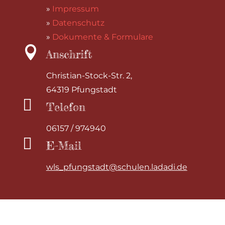
»
Impressum
»
Datenschutz
»
Dokumente & Formulare

Anschrift
Christian-Stock-Str. 2,
64319 Pfungstadt

Telefon
06157 / 974940

E-Mail
wls_pfungstadt@schulen.ladadi.de