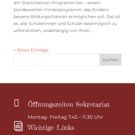
am Startchancen-Programm teil – einem
bundesweiten Förderprogramm, das Kindern
bessere Bildungschancen ermöglichen soll. Ziel ist
es, alle Schülerinnen und Schüler bestmöglich zu
unterstützen, unabhängig von ihren...
« Ältere Einträge

Öffnungszeiten Sekretariat
Montag- Freitag 7.45 – 11.30 Uhr
i
Wichtige Links